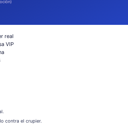
oción)
r real
sa VIP
na
8
l.
o contra el crupier.