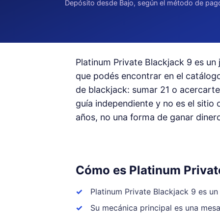
Depósito desde Bajo, según el método de pag
Platinum Private Blackjack 9 es un 
que podés encontrar en el catálog
de blackjack: sumar 21 o acercarte 
guía independiente y no es el sitio
años, no una forma de ganar diner
Cómo es Platinum Privat
Platinum Private Blackjack 9 es un
Su mecánica principal es una mesa 