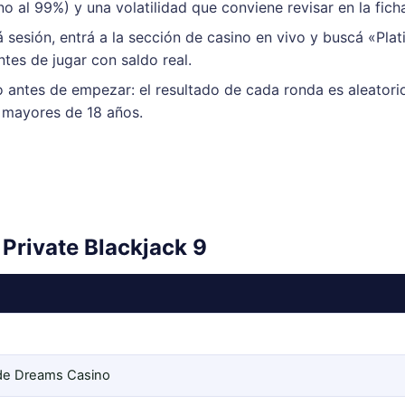
o al 99%) y una volatilidad que conviene revisar en la fich
 sesión, entrá a la sección de casino en vivo y buscá «Plat
tes de jugar con saldo real.
ro antes de empezar: el resultado de cada ronda es aleatori
a mayores de 18 años.
 Private Blackjack 9
 de Dreams Casino