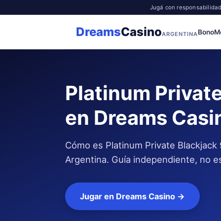
Jugá con responsabilidad.
Dreams
Casino
Bono
M
ARGENTINA
Platinum Private
en Dreams Casi
Cómo es Platinum Private Blackjack
Argentina. Guía independiente, no es e
Jugar en Dreams Casino →