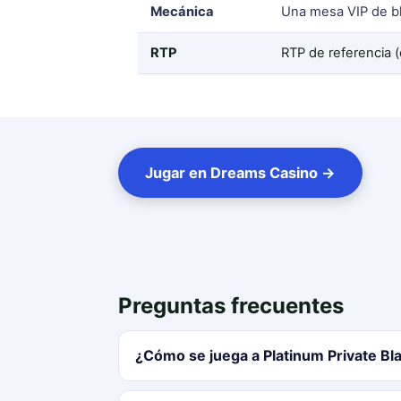
Mecánica
Una mesa VIP de bla
RTP
RTP de referencia (
Jugar en Dreams Casino →
Preguntas frecuentes
¿Cómo se juega a Platinum Private Bl