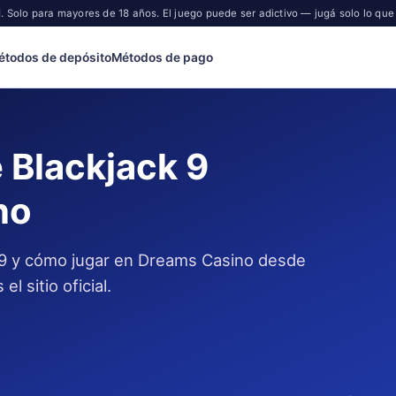
 Solo para mayores de 18 años. El juego puede ser adictivo — jugá solo lo que
étodos de depósito
Métodos de pago
 Blackjack 9
no
 9 y cómo jugar en Dreams Casino desde
l sitio oficial.