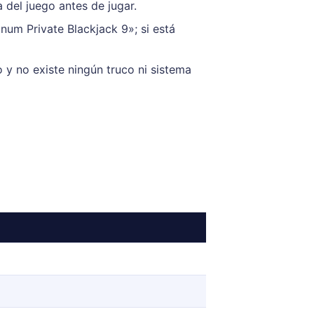
a del juego antes de jugar.
inum Private Blackjack 9»; si está
o y no existe ningún truco ni sistema