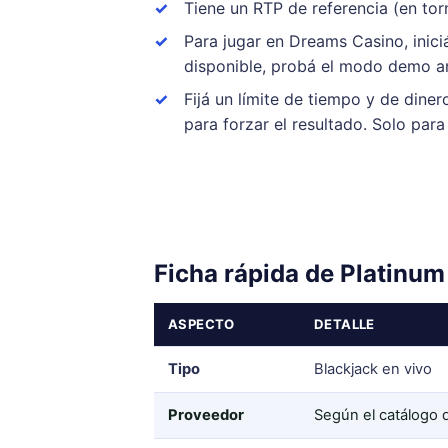
Tiene un RTP de referencia (en torn
Para jugar en Dreams Casino, iniciá
disponible, probá el modo demo an
Fijá un límite de tiempo y de dine
para forzar el resultado. Solo par
Ficha rápida de Platinum
ASPECTO
DETALLE
Tipo
Blackjack en vivo
Proveedor
Según el catálogo