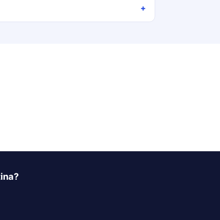
tina?