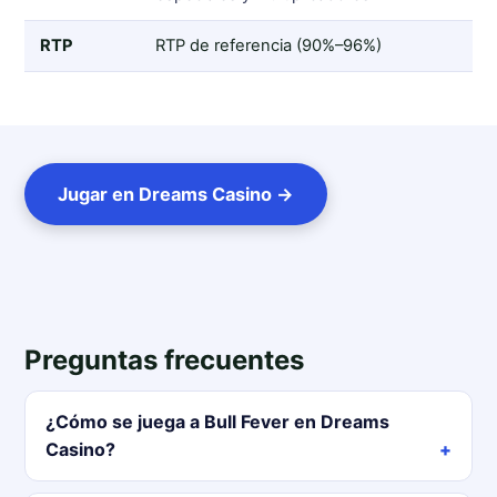
RTP
RTP de referencia (90%–96%)
Jugar en Dreams Casino →
Preguntas frecuentes
¿Cómo se juega a Bull Fever en Dreams
Casino?