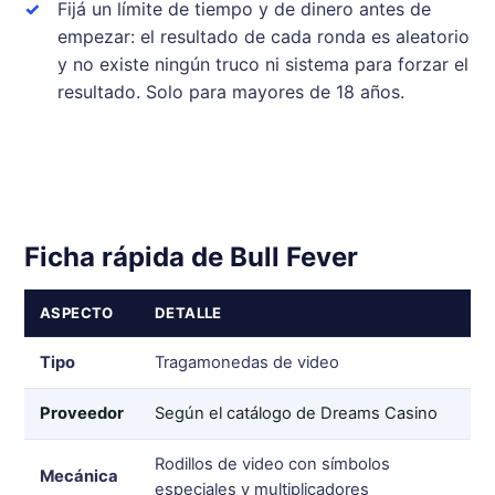
Fijá un límite de tiempo y de dinero antes de
empezar: el resultado de cada ronda es aleatorio
y no existe ningún truco ni sistema para forzar el
resultado. Solo para mayores de 18 años.
Ficha rápida de Bull Fever
ASPECTO
DETALLE
Tipo
Tragamonedas de video
Proveedor
Según el catálogo de Dreams Casino
Rodillos de video con símbolos
Mecánica
especiales y multiplicadores