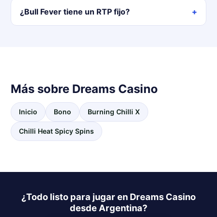
¿Bull Fever tiene un RTP fijo?
Más sobre Dreams Casino
Inicio
Bono
Burning Chilli X
Chilli Heat Spicy Spins
¿Todo listo para jugar en Dreams Casino
desde Argentina?